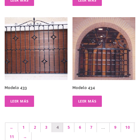
LEER MÁS
LEER MÁS
Modelo 433
Modelo 434
LEER MÁS
LEER MÁS
←
1
2
3
4
5
6
7
…
9
10
11
→