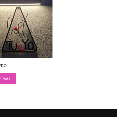
ERO
ER MÁS